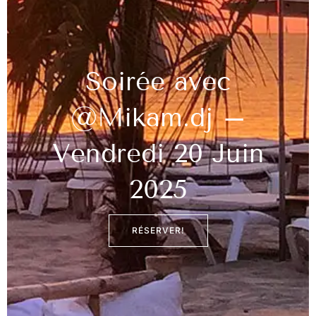
Soirée avec
@Mikam.dj –
Vendredi 20 Juin
2025
RÉSERVER!