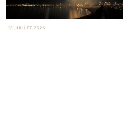
13 JUILLET 2026
Feu d’artifice 2026
Infos pratiques
Retrouvez-nous à la plage de la Marenda de Canet-en-
Roussillon (66140)
A: 132 Avenue de la Côte Vermeille
P: (+33) 06 24 56 25 01
E: opiedsnus@gmail.com